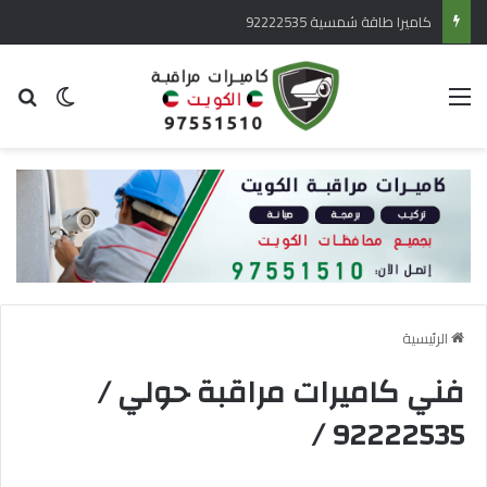
كاميرا طاقة شمسية 92222535
القائمة
بح
الوضع ا
الرئيسية
فني كاميرات مراقبة حولي /
92222535 /