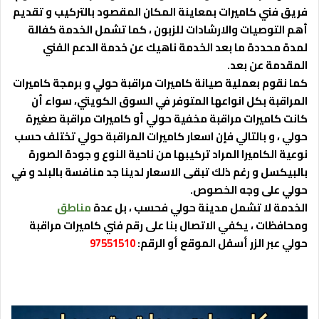
فريق فني كاميرات بمعاينة المكان المقصود بالتركيب و تقديم
أهم التوصيات والارشادات للزبون ، كما تشمل الخدمة كفالة
لمدة محددة ما بعد الخدمة ناهيك عن خدمة الدعم الفني
المقدمة عن بعد.
كما نقوم بعملية صيانة كاميرات مراقبة حولي و برمجة كاميرات
المراقبة بكل انواعها المتوفر في السوق الكويتي، سواء أن
كانت كاميرات مراقبة مخفية حولي أو كاميرات مراقبة صغيرة
حولي ، و بالتالي فإن اسعار كاميرات المراقبة حولي تختلف حسب
نوعية الكاميرا المراد تركيبها من ناحية النوع و جودة الصورة
بالبيكسل و رغم ذلك تبقى الاسعار لدينا جد منافسة بالبلد و في
حولي على وجه الخصوص.
الخدمة لا تشمل مدينة حولي فحسب ، بل عدة
مناطق
ومحافظات ، يكفي الاتصال بنا على رقم فني كاميرات مراقبة
حولي عبر الزر أسفل الموقع أو الرقم:
97551510