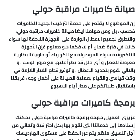
صيانة كاميرات مراقبة حولي
إن الموضوع لا يقتصر على خدمة التركيب الجديد للكاميرات
فحسب ، بل ومن مهامنا ايضا صيانة كاميرات مراقبة حولي،
والتطرق لجميع الاعطال الواردة على الأجهزة اللاحقة لها سواء
كانت في فترة ضمان أم لا، فكما هو معلوم فإن الأجهزة
الالكترونية سواء الموصولة مع الكهرباء أو حاوية البطارية
معرضة للعطل و أي خلل قد يطرأ عليها مع مرور الوقت ، و
بالتالي نقوم بتحديد الاعطال ، و توفير قطع الغيار اللازمة في
وقت قياسي والقيام بعملية الصيانة على أكمل وجه ، فريقنا
باستقبال طلباتكم على مدار أيام الاسبوع.
برمجة كاميرات مراقبة حولي
عزيزي العميل, مهمة برمجة كاميرات مراقبة حولي يمكنك
إسنادها إلى خدماتنا التي نقوم بها بكل احترافية وتفاني من
أجل تنسيق منظم يتم عبر الحفظ على مستوى الهارديسك