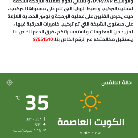
والوسيط DVR/XVR ، و بالتالي نقوم بعملية البرمجة اللاحقة
لعملية التركيب و ضبط الزوايا التي تتم على مستواها التركيب ،
حيث يحرص الفنيين على عملية البرمجة و توفير الحماية اللازمة
على مستوى الشبكة التي تم تركيب كاميرات المرقبة فيها ،
لمزيد من المعلومات و استفساراتكم ، فرق الدعم الخاص بنا
يستقبل مكالمتكم عبر الرقم الخاص بنا:
97551510
حالة الطقس
35
℃
الكويت العاصمة
38º - 35º
53%
1.46 كيلومتر/ساعة
سماء صافية