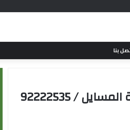
صل بنا
فني كاميرات مراقبة المسايل / 92222535