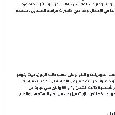
في وقت وجيز و تكلفة أقل ، ناهيك عن الوسائل المتطورة
أبدا في الإتصال برقم فني كاميرات مراقبة المسايل ، نسعدم
سب الموديلات و الانواع على حسب طلب الزبون، حيث يتوفر
أو كاميرات مراقبة صغيرة , بالإضافة إلى كاميرات مراقبة
بدون كيبل (وايرلس) ، و أيضا كاميرات مراقبة بألواح شمسية ذاتية الشحن 4g و 5G والتي هي عبارة عن
ا و الخصائص التي تتميز بها ، من أجل الاستفسار والطلب
يل