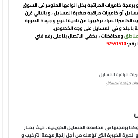
 برمجة كاميرات المراقبة بكل انواعها المتوفر في السوق
ايل أو كاميرات مراقبة صغيرة المسايل ، و بالتالي فإن
الكاميرا المراد تركيبها من ناحية النوع و جودة الصورة
ة بالبلد و في المسايل على وجه الخصوص.
ناطق
ومحافظات ، يكفي الاتصال بنا على رقم فني
لرقم:
97551510
رات مراقبة المسايل
ل
وكذا برمجتها في محافظة المسايل الكويتية ، حيث يمتاز
 الخبرة الكبيرة التي تؤهله من أجل إنجاز مهمة التركيب و