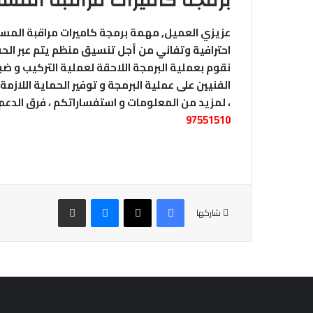
برمجة كاميرات مراقبة المسا
عزيزي العميل, مهمة برمجة كاميرات مراقبة المسا
نقوم بعملية البرمجة اللاحقة لعملية التركيب و ضب
الفنيين على عملية البرمجة و توفير الحماية اللاز
، لمزيد من المعلومات و استفساراتكم ، فرق الدعم 
97551510
فيسبوك
‫X
ماسنجر
مشاركة عبر البريد
شاركها