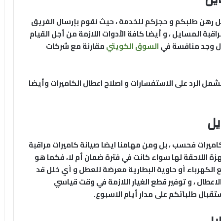
يظل رهن طلبكم و حجزكم للخدمة ، حيث نقوم بإرسال الفريق
قبة المسايل ، و أيضا كافة الأدوات اللازمة من أجل القيام
ول وجد منافسة في
السوق الكويتي
مقارنة مع شركات
تشمل الرد على الاستفسارات و اصلاح اعطال الكاميرات وأيضا
يل
كاميرات فحسب ، بل ومن مهامنا ايضا صيانة كاميرات مراقبة
هزة اللاحقة لها سواء كانت في فترة ضمان أم لا، فكما هو
 الكهرباء أو حاوية البطارية معرضة للعطل و أي خلل قد
الاعطال ، و توفير قطع الغيار اللازمة في وقت قياسي
تقبال طلباتكم على مدار أيام الاسبوع.