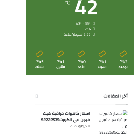
42
℃
43º - 39º
21%
2.53 كيلومتر/ساعة
45
41
40
41
43
℃
℃
℃
℃
℃
الجمعة
السبت
الأحد
الأثنين
الثلاثاء
أخر المقالات
اسعار كاميرات مراقبة هيك
فيجن في الكويت92222535
5 يوليو، 2025