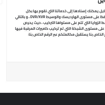
يل
يل يمكنك إسنادها إلى خدماتنا التي نقوم بها بكل
احترافية وتفاني من أجل تنسيق منظم يتم عبر الحفظ على مستوى الهارديسك والوسيط DVR/XVR ، و بالتالي
ط الزوايا التي تتم على مستواها التركيب ، حيث يحرص
مة على مستوى الشبكة التي تم تركيب كاميرات المرقبة فيها
الخاص بنا يستقبل مكالمتكم عبر الرقم الخاص بنا: