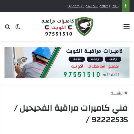
كاميرا طاقة شمسية 92222535
القائمة
بح
الوضع ا
الرئيسية
فني كاميرات مراقبة الفحيحيل /
92222535 /