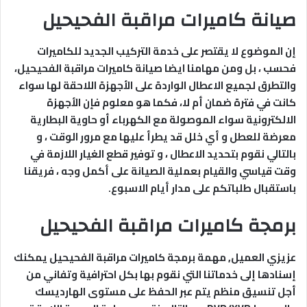
صيانة كاميرات مراقبة الفحيحيل
إن الموضوع لا يقتصر على خدمة التركيب الجديد للكاميرات
فحسب ، بل ومن مهامنا ايضا صيانة كاميرات مراقبة الفحيحيل،
والتطرق لجميع الاعطال الواردة على الأجهزة اللاحقة لها سواء
كانت في فترة ضمان أم لا، فكما هو معلوم فإن الأجهزة
الالكترونية سواء الموصولة مع الكهرباء أو حاوية البطارية
معرضة للعطل و أي خلل قد يطرأ عليها مع مرور الوقت ، و
بالتالي نقوم بتحديد الاعطال ، و توفير قطع الغيار اللازمة في
وقت قياسي والقيام بعملية الصيانة على أكمل وجه ، فريقنا
باستقبال طلباتكم على مدار أيام الاسبوع.
برمجة كاميرات مراقبة الفحيحيل
عزيزي العميل, مهمة برمجة كاميرات مراقبة الفحيحيل يمكنك
إسنادها إلى خدماتنا التي نقوم بها بكل احترافية وتفاني من
أجل تنسيق منظم يتم عبر الحفظ على مستوى الهارديسك