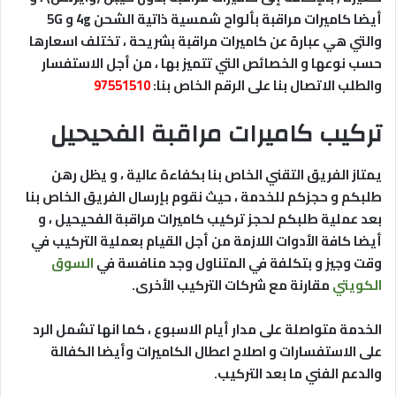
أيضا كاميرات مراقبة بألواح شمسية ذاتية الشحن 4g و 5G
والتي هي عبارة عن كاميرات مراقبة بشريحة ، تختلف اسعارها
حسب نوعها و الخصائص التي تتميز بها ، من أجل الاستفسار
والطلب الاتصال بنا على الرقم الخاص بنا:
97551510
تركيب كاميرات مراقبة الفحيحيل
يمتاز الفريق التقني الخاص بنا بكفاءة عالية ، و يظل رهن
طلبكم و حجزكم للخدمة ، حيث نقوم بإرسال الفريق الخاص بنا
بعد عملية طلبكم لحجز تركيب كاميرات مراقبة الفحيحيل ، و
أيضا كافة الأدوات اللازمة من أجل القيام بعملية التركيب في
وقت وجيز و بتكلفة في المتناول وجد منافسة في
السوق
الكويتي
مقارنة مع شركات التركيب الأخرى.
الخدمة متواصلة على مدار أيام الاسبوع ، كما انها تشمل الرد
على الاستفسارات و اصلاح اعطال الكاميرات وأيضا الكفالة
والدعم الفني ما بعد التركيب.