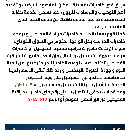
فريق فني كاميرات بمعاينة المكان المقصود بالتركيب و تقديم
أهم التوصيات والارشادات للزبون ، كما تشمل الخدمة كفالة
لمدة محددة ما بعد الخدمة ناهيك عن خدمة الدعم الفني
المقدمة عن بعد.
كما نقوم بعملية صيانة كاميرات مراقبة الفحيحيل و برمجة
كاميرات المراقبة بكل انواعها المتوفر في السوق الكويتي،
سواء أن كانت كاميرات مراقبة مخفية الفحيحيل أو كاميرات
مراقبة صغيرة الفحيحيل ، و بالتالي فإن اسعار كاميرات المراقبة
الفحيحيل تختلف حسب نوعية الكاميرا المراد تركيبها من ناحية
النوع و جودة الصورة بالبيكسل و رغم ذلك تبقى الاسعار لدينا
جد منافسة بالبلد و في الفحيحيل على وجه الخصوص.
الخدمة لا تشمل مدينة الفحيحيل فحسب ، بل عدة
مناطق
ومحافظات ، يكفي الاتصال بنا على رقم فني كاميرات مراقبة
الفحيحيل عبر الزر أسفل الموقع أو الرقم:
97551510