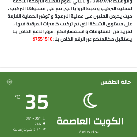
والوسيط DVR/XVR ، و بالتالي نقوم بعملية البرمجة اللاحقة
لعملية التركيب و ضبط الزوايا التي تتم على مستواها التركيب ،
حيث يحرص الفنيين على عملية البرمجة و توفير الحماية اللازمة
على مستوى الشبكة التي تم تركيب كاميرات المرقبة فيها ،
لمزيد من المعلومات و استفساراتكم ، فرق الدعم الخاص بنا
يستقبل مكالمتكم عبر الرقم الخاص بنا:
97551510
حالة الطقس
35
℃
الكويت العاصمة
36º - 35º
74%
5.71 كيلومتر/ساعة
سماء صافية