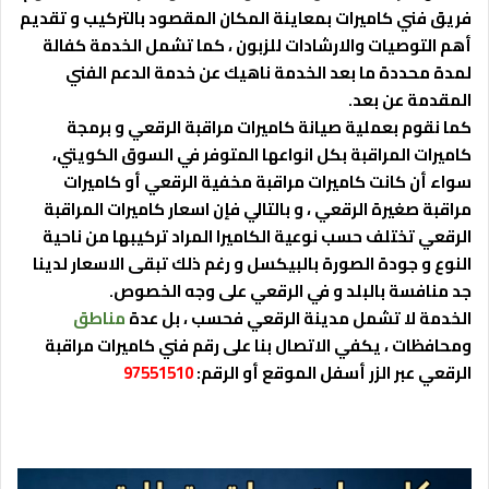
فريق فني كاميرات بمعاينة المكان المقصود بالتركيب و تقديم
أهم التوصيات والارشادات للزبون ، كما تشمل الخدمة كفالة
لمدة محددة ما بعد الخدمة ناهيك عن خدمة الدعم الفني
المقدمة عن بعد.
كما نقوم بعملية صيانة كاميرات مراقبة الرقعي و برمجة
كاميرات المراقبة بكل انواعها المتوفر في السوق الكويتي،
سواء أن كانت كاميرات مراقبة مخفية الرقعي أو كاميرات
مراقبة صغيرة الرقعي ، و بالتالي فإن اسعار كاميرات المراقبة
الرقعي تختلف حسب نوعية الكاميرا المراد تركيبها من ناحية
النوع و جودة الصورة بالبيكسل و رغم ذلك تبقى الاسعار لدينا
جد منافسة بالبلد و في الرقعي على وجه الخصوص.
الخدمة لا تشمل مدينة الرقعي فحسب ، بل عدة
مناطق
ومحافظات ، يكفي الاتصال بنا على رقم فني كاميرات مراقبة
الرقعي عبر الزر أسفل الموقع أو الرقم:
97551510