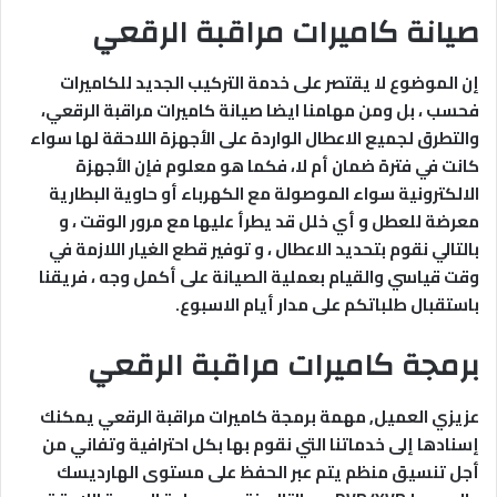
صيانة كاميرات مراقبة الرقعي
إن الموضوع لا يقتصر على خدمة التركيب الجديد للكاميرات
فحسب ، بل ومن مهامنا ايضا صيانة كاميرات مراقبة الرقعي،
والتطرق لجميع الاعطال الواردة على الأجهزة اللاحقة لها سواء
كانت في فترة ضمان أم لا، فكما هو معلوم فإن الأجهزة
الالكترونية سواء الموصولة مع الكهرباء أو حاوية البطارية
معرضة للعطل و أي خلل قد يطرأ عليها مع مرور الوقت ، و
بالتالي نقوم بتحديد الاعطال ، و توفير قطع الغيار اللازمة في
وقت قياسي والقيام بعملية الصيانة على أكمل وجه ، فريقنا
باستقبال طلباتكم على مدار أيام الاسبوع.
برمجة كاميرات مراقبة الرقعي
عزيزي العميل, مهمة برمجة كاميرات مراقبة الرقعي يمكنك
إسنادها إلى خدماتنا التي نقوم بها بكل احترافية وتفاني من
أجل تنسيق منظم يتم عبر الحفظ على مستوى الهارديسك