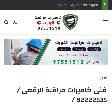
كاميرا طاقة شمسية 92222535
القائمة
بح
الوضع ا
الرئيسية
فني كاميرات مراقبة الرقعي /
92222535 /