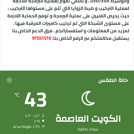
والوسيط DVR/XVR ، و بالتالي نقوم بعملية البرمجة اللاحقة
لعملية التركيب و ضبط الزوايا التي تتم على مستواها التركيب ،
حيث يحرص الفنيين على عملية البرمجة و توفير الحماية اللازمة
على مستوى الشبكة التي تم تركيب كاميرات المرقبة فيها ،
لمزيد من المعلومات و استفساراتكم ، فرق الدعم الخاص بنا
يستقبل مكالمتكم عبر الرقم الخاص بنا:
97551510
حالة الطقس
43
℃
الكويت العاصمة
43º - 42º
21%
2.55 كيلومتر/ساعة
سماء صافية